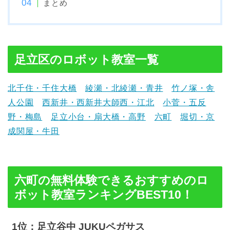
まとめ
足立区のロボット教室一覧
北千住・千住大橋
綾瀬・北綾瀬・青井
竹ノ塚・舎
人公園
西新井・西新井大師西・江北
小菅・五反
野・梅島
足立小台・扇大橋・高野
六町
堀切・京
成関屋・牛田
六町の無料体験できるおすすめのロ
ボット教室ランキングBEST10！
1位：足立谷中 JUKUペガサス