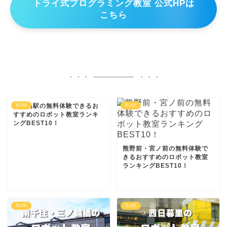
トライ式プログラミング教室 公式HPは
こちら
三河島駅の無料体験できるお
荒川区
荒川区
すすめのロボット教室ランキ
ングBEST10！
熊野前・宮ノ前の無料体験で
きるおすすめのロボット教室
ランキングBEST10！
荒川区
荒川区