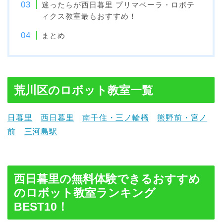
迷ったらが西日暮里 プリマベーラ・ロボテ
ィクス教室最もおすすめ！
まとめ
荒川区のロボット教室一覧
日暮里
西日暮里
南千住・三ノ輪橋
熊野前・宮ノ
前
三河島駅
西日暮里の無料体験できるおすすめ
のロボット教室ランキング
BEST10！