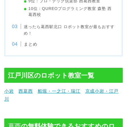
9位：プロ・テック倶楽部 西葛西教室
10位：QUREOプログラミング教室 森塾 西
葛西校
迷ったら葛西駅北口 ロボット教室が最もおすす
め！
まとめ
江戸川区のロボット教室一覧
小岩
西葛西
船堀・一之江・
瑞江
京成小岩・江戸
川
葛西
の無料体験できるおすすめのロ