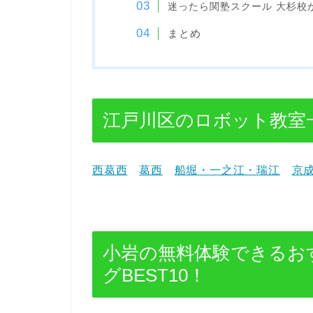
迷ったら関塾スクール 大杉校
まとめ
江戸川区のロボット教室
西葛西
葛西
船堀・一之江・
瑞江
京
小岩の無料体験できるお
グBEST10！