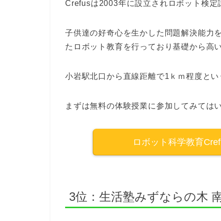
Crefusは
2003年に設立されロボット検
子供達の好奇心を生かした問題解決能力
たロボット教育を行っており基礎から高
小岩駅北口から直線距離で1ｋｍ程度とい
まずは無料の体験授業に参加してみては
ロボット科学教育Cre
3位：生活塾みずならの木 