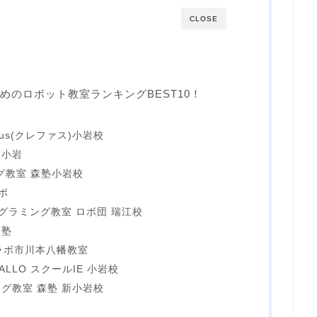
CLOSE
めのロボット教室ランキングBEST10！
us(クレファス)小岩校
南小岩
グ教室 森塾小岩校
ボ
グラミング教室 ロボ団 瑞江校
習塾
グラボ市川本八幡教室
LLO スクールIE 小岩校
ング教室 森塾 新小岩校