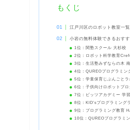
もくじ
江戸川区のロボット教室一覧
小岩の無料体験できるおすす
1位：関塾スクール 大杉校
2位：ロボット科学教育Cref
3位：生活塾みずならの木 
4位：QUREOプログラミン
5位：学童保育じぶんごとラ
6位：子供向けロボットプロ
7位：ビッツアカデミー 学
8位：KID'sプログラミン
9位：プログラミング教育 HA
10位：QUREOプログラミ