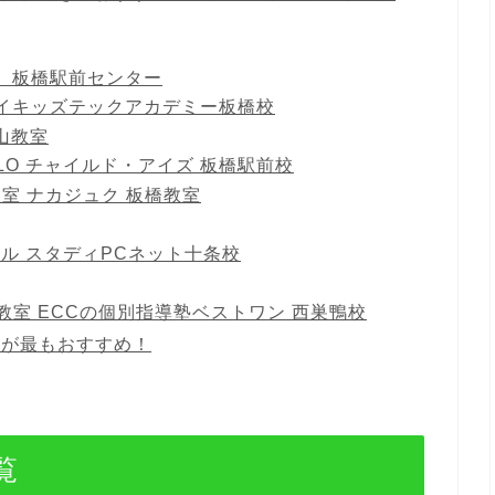
器 板橋駅前センター
ライキッズテックアカデミー板橋校
山教室
LO チャイルド・アイズ 板橋駅前校
教室 ナカジュク 板橋教室
ール スタディPCネット十条校
教室 ECCの個別指導塾ベストワン 西巣鴨校
室が最もおすすめ！
覧