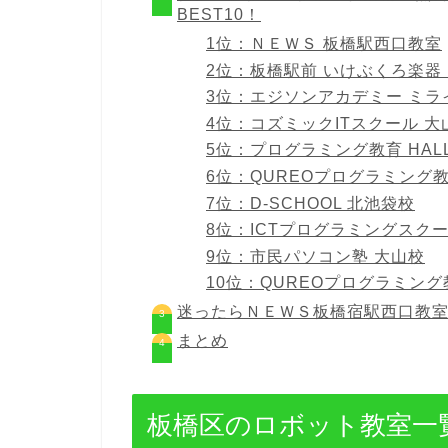
BEST10！
1位：ＮＥＷＳ 板橋駅西口教室
2位：板橋駅前 いけぶくろ楽
3位：エジソンアカデミー ミ
4位：コズミックITスクール 大
5位：プログラミング教育 HAL
6位：QUREOプログラミング
7位：D-SCHOOL 北池袋校
8位：ICTプログラミングスク
9位：市民パソコン塾 大山校
10位：QUREOプログラミング
迷ったらＮＥＷＳ板橋宿駅西口教
まとめ
板橋区のロボット教室一