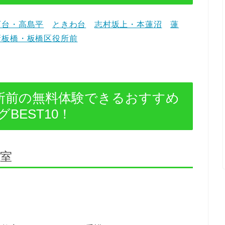
西台・高島平
ときわ台
志村坂上・本蓮沼
蓮
新板橋・板橋区役所前
所前の無料体験できるおすすめ
BEST10！
教室