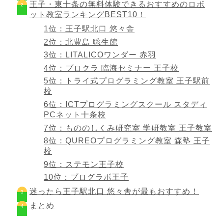
王子・東十条の無料体験できるおすすめのロボ
ット教室ランキングBEST10！
1位：王子駅北口 悠々舎
2位：北豊島 聡生館
3位：LITALICOワンダー 赤羽
4位：プロクラ 臨海セミナー 王子校
5位：トライ式プログラミング教室 王子駅前
校
6位：ICTプログラミングスクール スタディ
PCネット十条校
7位：もののしくみ研究室 学研教室 王子教室
8位：QUREOプログラミング教室 森塾 王子
校
9位：ステモン王子校
10位：プログラボ王子
迷ったら王子駅北口 悠々舎が最もおすすめ！
まとめ