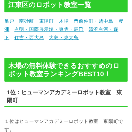
江東区のロボット教室一覧
亀戸
南砂町
東陽町
木場
門前仲町・越中島
豊
洲
有明・国際展示場・東雲・辰巳
清澄白河・森
下
住吉・西大島
大島・東大島
木場の無料体験できるおすすめのロ
ボット教室ランキングBEST10！
1位：ヒューマンアカデミーロボット教室 東
陽町
１位はヒューマンアカデミーロボット教室 東陽町で
す。