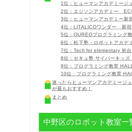
1位：ヒューマンアカデミージュ
2位：エジソンアカデミー EC
3位：ヒューマンアカデミー新
4位：LITALICOワンダー 新
5位：QUREOプログラミング教
6位：松下塾・ロボットアカデ
7位：Tech for element
8位：セキュ塾 サイバーキッズ
9位：プログラミング教育 HALL
10位：プログラミング教育 HA
迷ったらヒューマンアカデミージュ
が最もおすすめ！
まとめ
中野区のロボット教室一