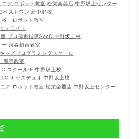
ニア ロボット教室 松栄楽器店 中野坂上センター
Cベストワン 新中野校
宿校 ロボット教室
宿サテライト
室 プロ個別指導SeeD 中野坂上校
ミー 渋谷初台教室
ary 初台キッズプログラミングスクール
 新宿教室
O スクールIE 中野坂上校
LLO キッズデュオ 中野坂上校
ニア ロボット教室 松栄楽器店 中野坂上センター
覧