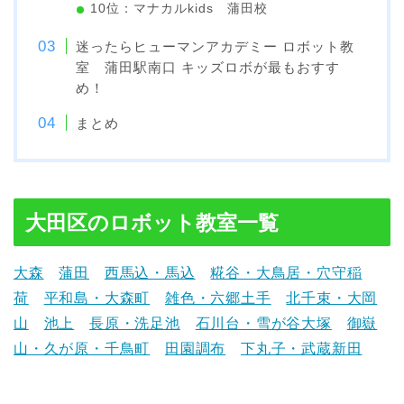
10位：マナカルkids 蒲田校
迷ったらヒューマンアカデミー ロボット教
室 蒲田駅南口 キッズロボが最もおすす
め！
まとめ
大田区のロボット教室一覧
大森
蒲田
西馬込・馬込
糀谷・大鳥居・穴守稲
荷
平和島・大森町
雑色・六郷土手
北千束・大岡
山
池上
長原・洗足池
石川台・雪が谷大塚
御嶽
山・久が原・千鳥町
田園調布
下丸子・武蔵新田