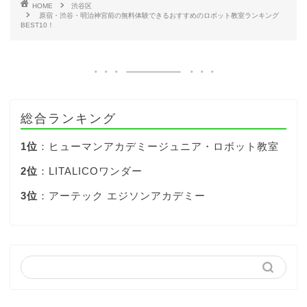
HOME
渋谷区
原宿・渋谷・明治神宮前の無料体験できるおすすめのロボット教室ランキング
BEST10！
総合ランキング
1位
：ヒューマンアカデミージュニア・ロボット教室
2位
：LITALICOワンダー
3位
：アーテック エジソンアカデミー