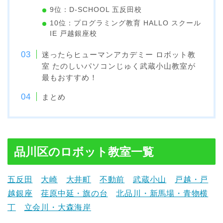
9位：D-SCHOOL 五反田校
10位：プログラミング教育 HALLO スクール
IE 戸越銀座校
迷ったらヒューマンアカデミー ロボット教
室 たのしいパソコンじゅく武蔵小山教室が
最もおすすめ！
まとめ
品川区のロボット教室一覧
五反田
大崎
大井町
不動前
武蔵小山
戸越・戸
越銀座
荏原中延・旗の台
北品川・新馬場・青物横
丁
立会川・大森海岸