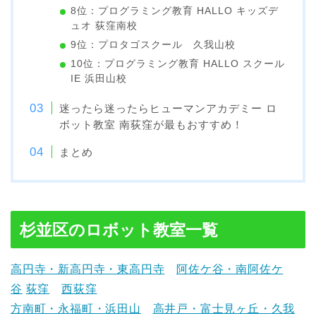
8位：プログラミング教育 HALLO キッズデ
ュオ 荻窪南校
9位：プロタゴスクール 久我山校
10位：プログラミング教育 HALLO スクール
IE 浜田山校
迷ったら迷ったらヒューマンアカデミー ロ
ボット教室 南荻窪が最もおすすめ！
まとめ
杉並区のロボット教室一覧
高円寺・新高円寺・東高円寺
阿佐ケ谷・南阿佐ケ
谷
荻窪
西荻窪
方南町・永福町・
浜田山
高井戸・富士見ヶ丘・
久我