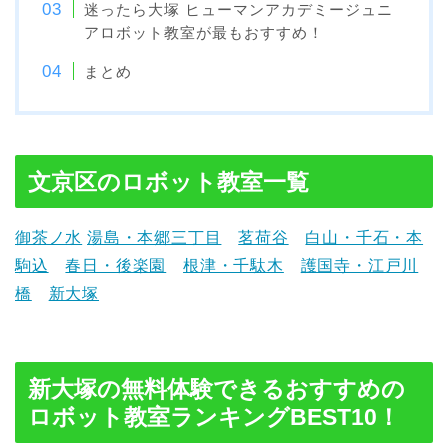
迷ったら大塚 ヒューマンアカデミージュニ
アロボット教室が最もおすすめ！
まとめ
文京区のロボット教室一覧
御茶ノ水
湯島・本郷三丁目
茗荷谷
白山・千石・本
駒込
春日・後楽園
根津・千駄木
護国寺・江戸川
橋
新大塚
新大塚の無料体験できるおすすめの
ロボット教室ランキングBEST10！