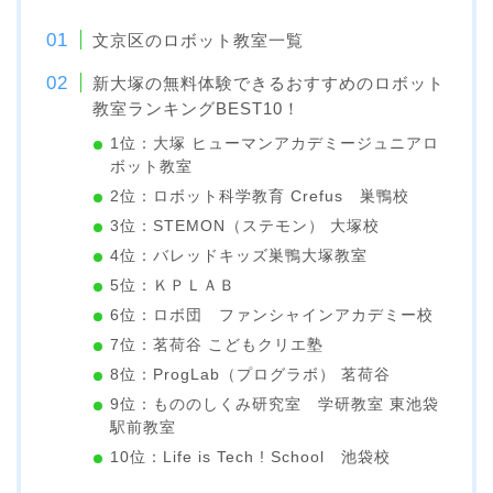
文京区のロボット教室一覧
新大塚の無料体験できるおすすめのロボット
教室ランキングBEST10！
1位：大塚 ヒューマンアカデミージュニアロ
ボット教室
2位：ロボット科学教育 Crefus 巣鴨校
3位：STEMON（ステモン） 大塚校
4位：バレッドキッズ巣鴨大塚教室
5位：ＫＰＬＡＢ
6位：ロボ団 ファンシャインアカデミー校
7位：茗荷谷 こどもクリエ塾
8位：ProgLab（プログラボ） 茗荷谷
9位：もののしくみ研究室 学研教室 東池袋
駅前教室
10位：Life is Tech ! School 池袋校