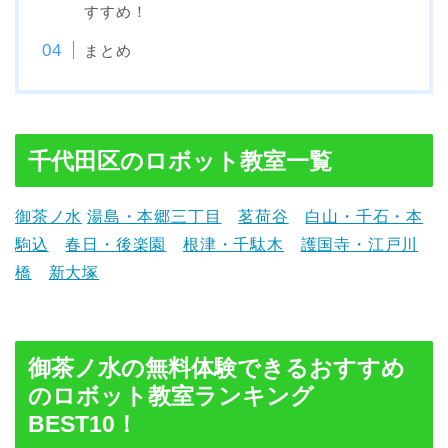
すすめ！
まとめ
千代田区のロボット教室一覧
御茶ノ水
湯島・本郷三丁目
茗荷谷
白山・千石・本
駒込
春日・後楽園
根津・千駄木
護国寺・江戸川
橋
新大塚
御茶ノ水の無料体験できるおすすめ
のロボット教室ランキング
BEST10！