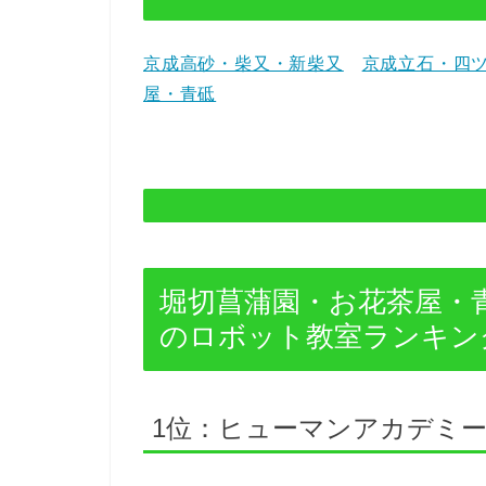
京成高砂・柴又・新柴又
京成立石・四
屋・青砥
堀切菖蒲園・お花茶屋・
のロボット教室ランキング
1位：ヒューマンアカデミー