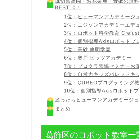
堀切菖蒲園・お花茶屋・青砥の無
BEST10！
1位：ヒューマンアカデミージ
2位：エジソンアカデミーエデ
3位：ロボット科学教育 Crefu
4位：個別指導Axisロボット
5位：高砂 修明学園
6位：奥戸 ビッツアカデミー
7位：プロクラ臨海セミナーお
8位：自考力キッズバレッドキ
9位：QUREOプログラミング教
10位：個別指導Axisロボッ
迷ったらヒューマンアカデミージュ
まとめ
葛飾区のロボット教室一