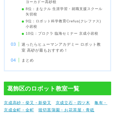
ヨーカドー高砂校
8位：まなクル 生涯学習・就職支援スクール
矢切校
9位：ロボット科学教育Crefus(クレファス)
小岩校
10位：プロクラ 臨海セミナー 京成小岩校
迷ったらヒューマンアカデミー ロボット教
室 高砂が最もおすすめ！
まとめ
葛飾区のロボット教室一覧
京成高砂・柴又・新柴又
京成立石・四ツ木
亀有・
京成金町・金町
堀切菖蒲園・お花茶屋・青砥