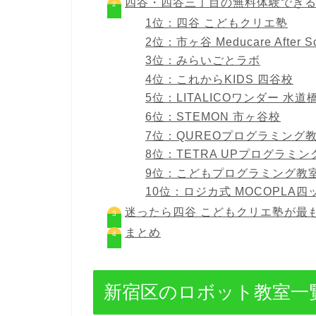
四谷・四谷三丁目の無料体験できる
1位：四谷 こどもクリエ塾
2位：市ヶ谷 Meducare After Sc
3位：みらいごとラボ
4位：これからKIDS 四谷校
5位：LITALICOワンダー 水道
6位：STEMON 市ヶ谷校
7位：QUREOプログラミング教
8位：TETRA UPプログラミ
9位：こどもプログラミング教
10位：ロジカ式 MOCOPLA
迷ったら四谷 こどもクリエ塾が最
まとめ
新宿区のロボット教室一