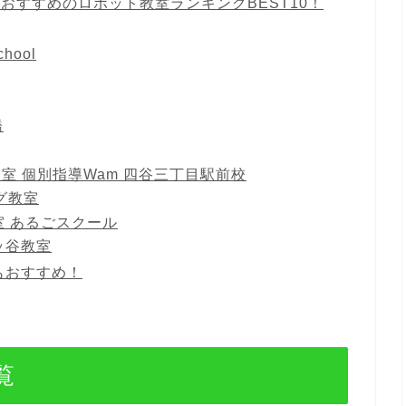
おすすめのロボット教室ランキングBEST10！
hool
橋
室 個別指導Wam 四谷三丁目駅前校
ング教室
室 あるごスクール
四ッ谷教室
もおすすめ！
覧