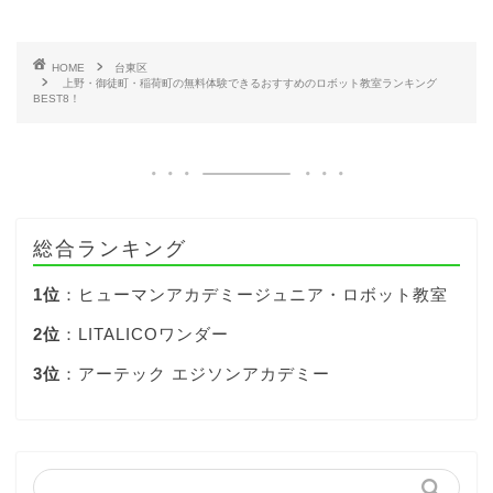
HOME
台東区
上野・御徒町・稲荷町の無料体験できるおすすめのロボット教室ランキング
BEST8！
総合ランキング
1位
：ヒューマンアカデミージュニア・ロボット教室
2位
：LITALICOワンダー
3位
：アーテック エジソンアカデミー