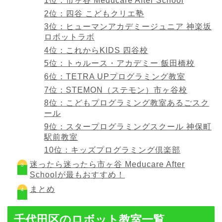
1位：市ヶ谷 Meducare After School
2位：四谷 こどもクリエ塾
3位：ヒューマンアカデミージュニア 神楽坂
ロボットラボ
4位：これからKIDS 四谷校
5位：トゥルース・アカデミー 飯田橋校
6位：TETRA UPプログラミング教室
7位：STEMON（ステモン）市ヶ谷校
8位：こどもプログラミング教室あるごスク
ール
9位：スタープログラミングスクール 神保町
駅前教室
10位：キッズプログラミング倶楽部
迷ったら迷ったら市ヶ谷 Meducare After
Schoolが最もおすすめ！
まとめ
千代田区のロボット教室一覧