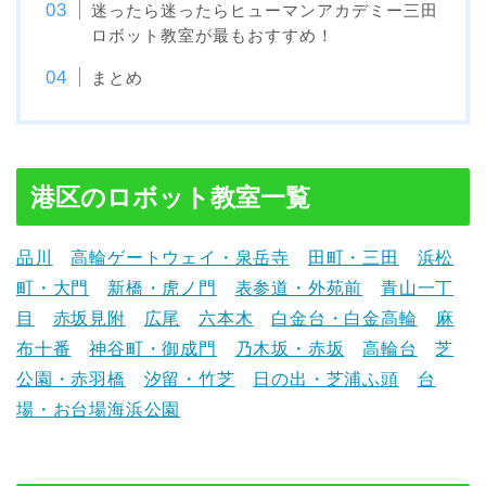
迷ったら迷ったらヒューマンアカデミー三田
ロボット教室が最もおすすめ！
まとめ
港区のロボット教室一覧
品川
高輪ゲートウェイ・泉岳寺
田町・三田
浜松
町・大門
新橋・虎ノ門
表参道・外苑前
青山一丁
目
赤坂見附
広尾
六本木
白金台・白金高輪
麻
布十番
神谷町・御成門
乃木坂・赤坂
高輪台
芝
公園・赤羽橋
汐留・竹芝
日の出・芝浦ふ頭
台
場・お台場海浜公園