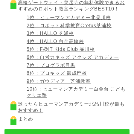
高輪ゲートウェイ・泉岳寺の無料体験できるお
すすめのロボット教室ランキングBEST10！
1位：ヒューマンアカデミー北品川校
2位：ロボット科学教育Crefus芝浦校
3位：HALLO 芝浦校
4位：HALLO 白金高輪校
5位：F@IT Kids Club 品川校
6位：自考力キッズ アクシズ アカデミー
7位：プログラボ目黒
8位：プロキッズ 御成門校
9位：ガウディア 芝浦教室
10位：ヒューマンアカデミー白金台 こども
クリエ塾
迷ったらヒューマンアカデミー北品川校が最も
おすすめ！
まとめ