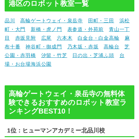
港区のロボット教室一覧
品川
高輪ゲートウェイ・泉岳寺
田町・三田
浜松
町・大門
新橋・虎ノ門
表参道・外苑前
青山一丁
目
赤坂見附
広尾
六本木
白金台・白金高輪
麻
布十番
神谷町・御成門
乃木坂・赤坂
高輪台
芝
公園・赤羽橋
汐留・竹芝
日の出・芝浦ふ頭
台
場・お台場海浜公園
高輪ゲートウェイ・泉岳寺の無料体
験できるおすすめのロボット教室ラ
ンキングBEST10！
1位：ヒューマンアカデミー北品川校