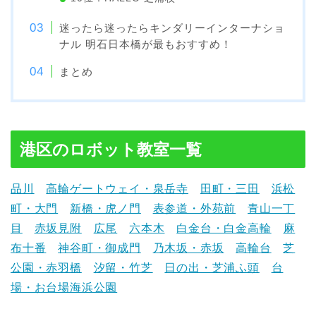
迷ったら迷ったらキンダリーインターナショ
ナル 明石日本橋が最もおすすめ！
まとめ
港区のロボット教室一覧
品川
高輪ゲートウェイ・泉岳寺
田町・三田
浜松
町・大門
新橋・虎ノ門
表参道・外苑前
青山一丁
目
赤坂見附
広尾
六本木
白金台・白金高輪
麻
布十番
神谷町・御成門
乃木坂・赤坂
高輪台
芝
公園・赤羽橋
汐留・竹芝
日の出・芝浦ふ頭
台
場・お台場海浜公園