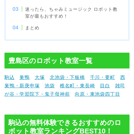
迷ったら、ちゃみミュージック ロボット教
室が最もおすすめ！
まとめ
豊島区のロボット教室一覧
駒込
巣鴨
大塚
北池袋・下板橋
千川・要町
西
巣鴨・新庚申塚
池袋
椎名町・東長崎
目白
雑司
が谷・学習院下・鬼子母神前
向原・東池袋四丁目
駒込の無料体験できるおすすめのロ
ボット教室ランキングBEST10！