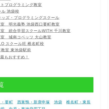
ボットプログラミング教室
ル 池袋校
キッズ・プログラミングスクール
教室 明光義塾 池袋西口要町教室
教室 総合学習スクールWITH 千川教室
教室 城南コベッツ 大山教室
O スクールIE 椎名町校
研教室 東池袋駅前
yが最もおすすめ！
覧
川・要町
西巣鴨・新庚申塚
池袋
椎名町・東長
神前
向原・東池袋四丁目