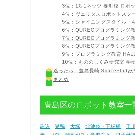
3位：1対1ネッツ 要町校 ロ
4位：ヴェリタスロボットスクー
5位：シャイニングスタイル・
6位：QUREOプログラミング
7位：QUREOプログラミング
8位：QUREOプログラミング
9位：プログラミング教育 HALL
10位：もののしくみ研究室 学
迷ったら、豊島長崎 SpaceStud
まとめ
豊島区のロボット教室一
駒込
巣鴨
大塚
北池袋・下板橋
千
崎
目白
雑司が谷・学習院下・鬼子母