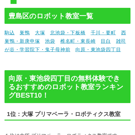
豊島区のロボット教室一覧
駒込
巣鴨
大塚
北池袋・下板橋
千川・要町
西
巣鴨・新庚申塚
池袋
椎名町・東長崎
目白
雑司
が谷・学習院下・鬼子母神前
向原・東池袋四丁目
向原・東池袋四丁目の無料体験でき
るおすすめのロボット教室ランキン
グBEST10！
1位：大塚 プリマベーラ・ロボティクス教室