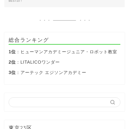
BEST10！
総合ランキング
1位
：ヒューマンアカデミージュニア・ロボット教室
2位
：LITALICOワンダー
3位
：アーテック エジソンアカデミー
東京23区