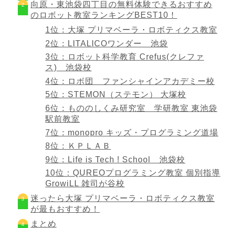
向原・東池袋四丁目の無料体験できるおすすめ
のロボット教室ランキングBEST10！
1位：大塚 プリマベーラ・ロボティクス教室
2位：LITALICOワンダー 池袋
3位：ロボット科学教育 Crefus(クレファ
ス) 池袋校
4位：ロボ団 ファンシャインアカデミー校
5位：STEMON（ステモン） 大塚校
6位：もののしくみ研究室 学研教室 東池袋
駅前教室
7位：monopro キッズ・プログラミング道場
8位：ＫＰＬＡＢ
9位：Life is Tech ! School 池袋校
10位：QUREOプログラミング教室 個別指導
GrowiLL 雑司が谷校
迷ったら大塚 プリマベーラ・ロボティクス教室
が最もおすすめ！
まとめ