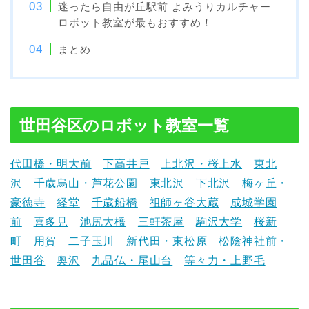
迷ったら自由が丘駅前 よみうりカルチャー
ロボット教室が最もおすすめ！
まとめ
世田谷区のロボット教室一覧
代田橋・明大前
下高井戸
上北沢・桜上水
東北
沢
千歳烏山・芦花公園
東北沢
下北沢
梅ヶ丘・
豪徳寺
経堂
千歳船橋
祖師ヶ谷大蔵
成城学園
前
喜多見
池尻大橋
三軒茶屋
駒沢大学
桜新
町
用賀
二子玉川
新代田・東松原
松陰神社前・
世田谷
奥沢
九品仏・尾山台
等々力・上野毛