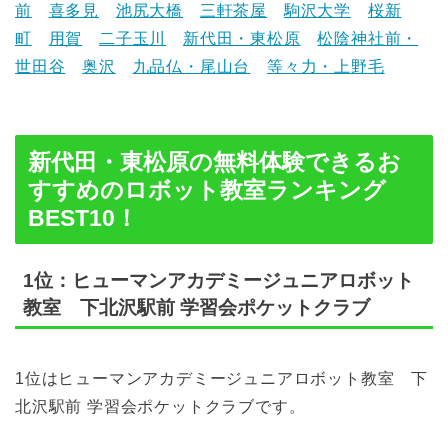
前
喜多見
池尻大橋
三軒茶屋
駒沢大学
桜新
町
用賀
二子玉川
新代田・東松原
松陰神社前・
世田谷
奥沢
九品仏・尾山台
等々力・上野毛
新代田・東松原の無料体験できるお
すすめのロボット教室ランキング
BEST10！
1位：ヒューマンアカデミージュニアロボット
教室 下北沢駅前 学習会ポケットクラブ
1位はヒューマンアカデミージュニアロボット教室 下
北沢駅前 学習会ポケットクラブです。