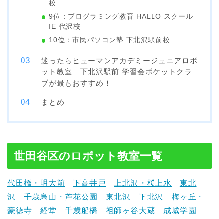
校
9位：プログラミング教育 HALLO スクール
IE 代沢校
10位：市民パソコン塾 下北沢駅前校
迷ったらヒューマンアカデミージュニアロボ
ット教室 下北沢駅前 学習会ポケットクラ
ブが最もおすすめ！
まとめ
世田谷区のロボット教室一覧
代田橋・明大前
下高井戸
上北沢・桜上水
東北
沢
千歳烏山・芦花公園
東北沢
下北沢
梅ヶ丘・
豪徳寺
経堂
千歳船橋
祖師ヶ谷大蔵
成城学園