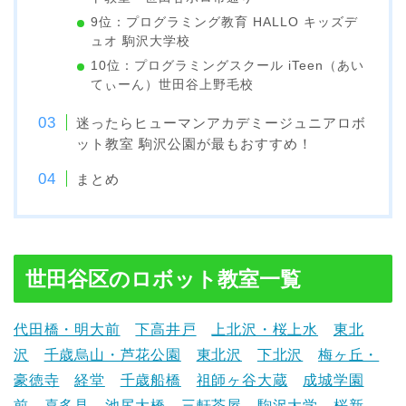
9位：プログラミング教育 HALLO キッズデ
ュオ 駒沢大学校
10位：プログラミングスクール iTeen（あい
てぃーん）世田谷上野毛校
迷ったらヒューマンアカデミージュニアロボ
ット教室 駒沢公園が最もおすすめ！
まとめ
世田谷区のロボット教室一覧
代田橋・明大前
下高井戸
上北沢・桜上水
東北
沢
千歳烏山・芦花公園
東北沢
下北沢
梅ヶ丘・
豪徳寺
経堂
千歳船橋
祖師ヶ谷大蔵
成城学園
前
喜多見
池尻大橋
三軒茶屋
駒沢大学
桜新