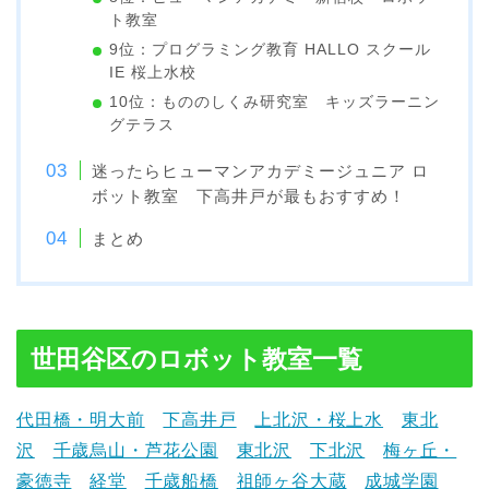
ト教室
9位：プログラミング教育 HALLO スクール
IE 桜上水校
10位：もののしくみ研究室 キッズラーニン
グテラス
迷ったらヒューマンアカデミージュニア ロ
ボット教室 下高井戸が最もおすすめ！
まとめ
世田谷区のロボット教室一覧
代田橋・明大前
下高井戸
上北沢・桜上水
東北
沢
千歳烏山・芦花公園
東北沢
下北沢
梅ヶ丘・
豪徳寺
経堂
千歳船橋
祖師ヶ谷大蔵
成城学園