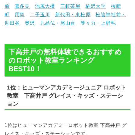
前
喜多見
池尻大橋
三軒茶屋
駒沢大学
桜新
町
用賀
二子玉川
新代田・東松原
松陰神社前・
世田谷
奥沢
九品仏・尾山台
等々力・上野毛
下高井戸の無料体験できるおすすめ
のロボット教室ランキング
BEST10！
1位：ヒューマンアカデミージュニア ロボット
教室 下高井戸 グレイス・キッズ・ステーシ
ョン
1位はヒューマンアカデミーロボット教室 下高井戸 グ
レイス・キッズ・ステーションです。