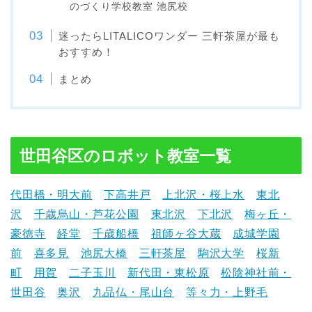
のづくり学校教室 池尻校
迷ったらLITALICOワンダー 三軒茶屋が最も
おすすめ！
まとめ
世田谷区のロボット教室一覧
代田橋・明大前
下高井戸
上北沢・桜上水
東北
沢
千歳烏山・芦花公園
東北沢
下北沢
梅ヶ丘・
豪徳寺
経堂
千歳船橋
祖師ヶ谷大蔵
成城学園
前
喜多見
池尻大橋
三軒茶屋
駒沢大学
桜新
町
用賀
二子玉川
新代田・東松原
松陰神社前・
世田谷
奥沢
九品仏・尾山台
等々力・上野毛